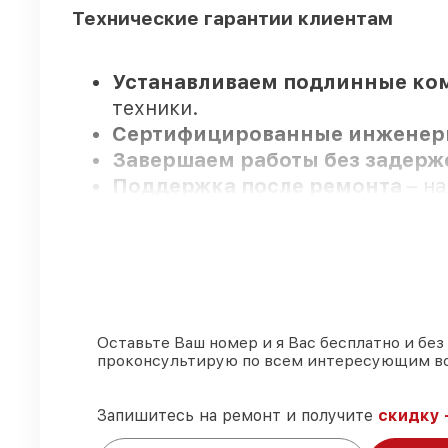
Технические гарантии клиентам
Устанавливаем подлинные ко
техники.
Сертифицированные инжене
Завершаем работы без задер
Поддержка после ремонта
– н
лет.
Мы гарантируем:
80%
работ по ремонту проводятс
Оставьте Ваш номер и я Вас бесплатно и без
проконсультирую по всем интересующим в
90%
комплектующих Legat имеютс
Оригинальные комплектующие
использовать, а мы делаем ремо
Запишитесь на ремонт и получите
скидку 
85%
починок Legat сделаем за 1–