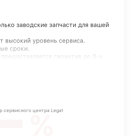
олько заводские запчасти для вашей
т высокий уровень сервиса.
ные сроки.
t предоставляется гарантия до 3-х
е доставляются быстро
 сервисного центра Legat
%
вы выбираете, какие детали