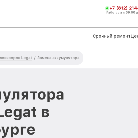
+7 (812) 21
Работаем с
09:00
Срочный ремонт
Це
ловизоров Legat
/
Замена аккумулятора
мулятора
egat в
урге