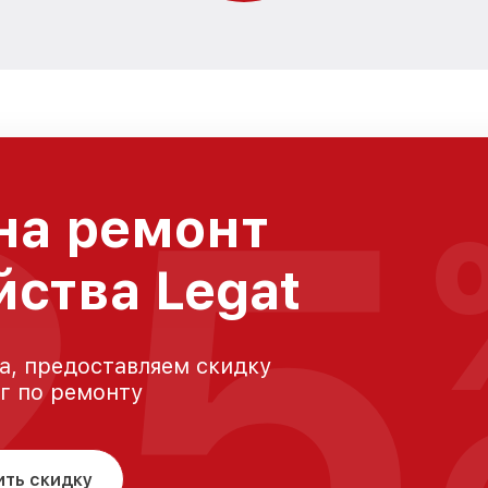
25
на ремонт
йства Legat
а, предоставляем скидку
уг по ремонту
ить скидку