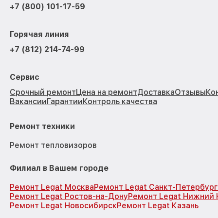
+7 (800) 101-17-59
Горячая линия
+7 (812) 214-74-99
Сервис
Срочный ремонт
Цена на ремонт
Доставка
Отзывы
Ко
Вакансии
Гарантии
Контроль качества
Ремонт техники
Ремонт тепловизоров
Филиал в Вашем городе
Ремонт Legat Москва
Ремонт Legat Санкт-Петербург
Ремонт Legat Ростов-на-Дону
Ремонт Legat Нижний 
Ремонт Legat Новосибирск
Ремонт Legat Казань