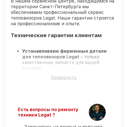
В нашем сервисном центре, находящимся на
территории Санкт-Петербурга мы
обеспечиваем профессиональный сервис
тепловизоров Legat. Наши гарантии строятся
на профессионализме и опыте.
Технические гарантии клиентам
Устанавливаем фирменные детали
для тепловизоров Legat
– только
качественные запчасти для вашей
техники.
Сертифицированные инженеры
–
Развернуть
проходят серьезную проверку знаний и
навыков, что гарантирует качество и
надёжность ремонта.
Соблюдаем сроки
– ремонт
тепловизоров Legat в оговоренные
сроки.
Есть вопросы по ремонту
Официальная гарантия
– на все ремонт
техники Legat ?
и запчасти для тепловизоров Legat
предоставляется официальное
Запишитесь на ремонт и получите