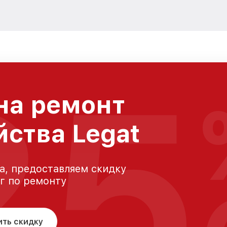
25
на ремонт
йства Legat
а, предоставляем скидку
уг по ремонту
ить скидку