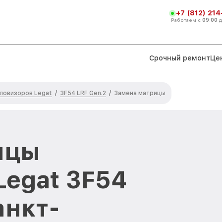
+7 (812) 21
Работаем с
09:00
Срочный ремонт
Це
ловизоров Legat
3F54 LRF Gen.2
/
/
Замена матрицы
ицы
Legat 3F54
анкт-