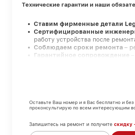
Технические гарантии и наши обязат
Ставим фирменные детали Leg
Сертифицированные инжене
работу устройства после ремонт
Соблюдаем сроки ремонта
– р
Гарантийное сопровождение
–
Legat.
Мы гарантируем:
80%
ремонтов выполняем в ваше
Оставьте Ваш номер и я Вас бесплатно и без
проконсультирую по всем интересующим в
90%
деталей Legat имеются на с
Оригинальные комплектующие
85%
починок исполняются за 1–2 
Запишитесь на ремонт и получите
скидку 