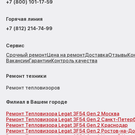
+7 (800) 101-17-59
Горячая линия
+7 (812) 214-74-99
Сервис
Срочный ремонт
Цена на ремонт
Доставка
Отзывы
Ко
Вакансии
Гарантии
Контроль качества
Ремонт техники
Ремонт тепловизоров
Филиал в Вашем городе
Ремонт Тепловизора Legat 3F54 Gen.2 Москва
Ремонт Тепловизора Legat 3F54 Gen.2 Санкт-Петер
Ремонт Тепловизора Legat 3F54 Gen.2 Краснодар
Ремонт Тепловизора Legat 3F54 Gen.2 Ростов-на-Д