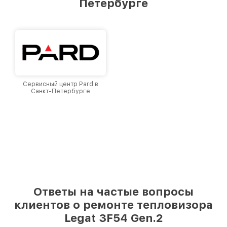
Петербурге
Санкт-Петербурге, постоянно повышая
уровень доверия и лояльности наших
клиентов.
Сервисный центр Pard в
Санкт-Петербурге
Ответы на частые вопросы
клиентов о ремонте тепловизора
Legat 3F54 Gen.2