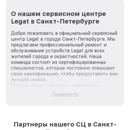
О нашем сервисном центре
Legat в Санкт-Петербурге
Добро пожаловать в официальный сервисный
центр Legat в городе Санкт-Петербурге. Мы
предлагаем профессиональный ремонт и
обслуживание устройств Legat для всех
жителей города и окрестностей. Наша
команда состоит из сертифицированных
специалистов, которые постоянно повышают
свою квалификацию, чтобы предоставить вам
лучший сервис.
Миссия нашего центра — обеспечить
качественный и доступный ремонт для
Развернуть
каждого пользователя продукции Legat, вне
зависимости от сложности поломки. Мы
стремимся к тому, чтобы каждый клиент был
удовлетворен скоростью и качеством
предоставляемых услуг. Наша цель — стать
Партнеры нашего СЦ в Санкт-
лучшим сервисным центром Legat в городе