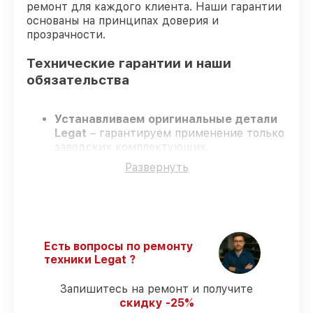
ремонт для каждого клиента. Наши гарантии
основаны на принципах доверия и
прозрачности.
Технические гарантии и наши
обязательства
Устанавливаем оригинальные детали
Legat
– гарантируем применение только
заводских комплектующих.
Сертифицированные мастера
–
Развернуть
проходят строгий отбор, что
гарантирует качество выполняемых
работ.
Всегда выполняем ремонт вовремя
–
ремонт тепловизора Legat 3F54 Gen.2
строго по договоренности.
Есть вопросы по ремонту
Поддержка после ремонта
– все
техники Legat ?
ремонтные услуги и комплектующие
защищены сервисной гарантией.
Запишитесь на ремонт и получите
скидку -25%