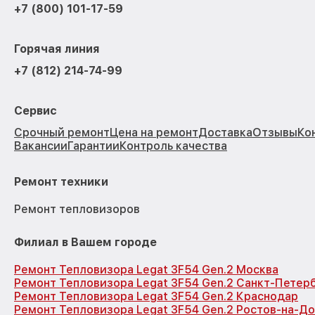
+7 (800) 101-17-59
Горячая линия
+7 (812) 214-74-99
Сервис
Срочный ремонт
Цена на ремонт
Доставка
Отзывы
Ко
Вакансии
Гарантии
Контроль качества
Ремонт техники
Ремонт тепловизоров
Филиал в Вашем городе
Ремонт Тепловизора Legat 3F54 Gen.2 Москва
Ремонт Тепловизора Legat 3F54 Gen.2 Санкт-Петер
Ремонт Тепловизора Legat 3F54 Gen.2 Краснодар
Ремонт Тепловизора Legat 3F54 Gen.2 Ростов-на-Д