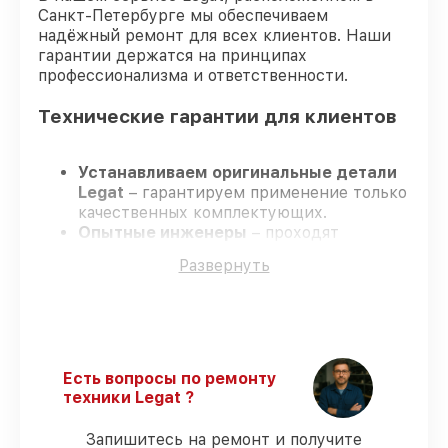
Санкт-Петербурге мы обеспечиваем
надёжный ремонт для всех клиентов. Наши
гарантии держатся на принципах
профессионализма и ответственности.
Технические гарантии для клиентов
Устанавливаем оригинальные детали
Legat
– гарантируем применение только
качественных комплектующих.
Опытные инженеры
– проходят
постоянное обучение, что подтверждает
Развернуть
уровень их профессионализма.
Заканчиваем ремонт в четко
оговоренные сроки
– ремонт
тепловизора Legat 3F54 Gen.2 в
оговоренные сроки.
Официальная гарантия
– все работы и
Есть вопросы по ремонту
запчасти защищены гарантийной
техники Legat ?
поддержкой до 3 лет.
Запишитесь на ремонт и получите