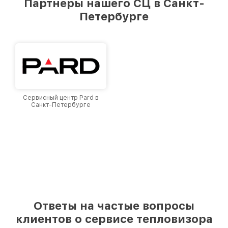
Партнеры нашего СЦ в Санкт-
лучшим сервисным центром Legat в городе
Петербурге
Санкт-Петербурге, постоянно повышая
уровень доверия и лояльности наших
клиентов.
Сервисный центр Pard в
Санкт-Петербурге
Ответы на частые вопросы
клиентов о сервисе тепловизора