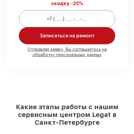
скидку -25%
Мы гарантируем:
80%
работ выполняем в вашем
присутствии
90%
деталей Legat есть в наличии в
Записаться на ремонт
мастерской или на складе в Санкт-
Петербурге, остальные доступны для
Отправляя заявку, Вы соглашаетесь на
срочного заказа
обработку персональных данных
Фирменные детали Legat и
проверенные реплики
– под любые
запросы
85%
ремонтов исполняются за 1–2 часа,
при незамедлительном начале работ
Какие этапы работы с нашим
сервисным центром Legat в
Санкт-Петербурге