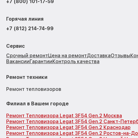
+7 (800) 101-17-59
Горячая линия
+7 (812) 214-74-99
Сервис
Срочный ремонт
Цена на ремонт
Доставка
Отзывы
Ко
Вакансии
Гарантии
Контроль качества
Ремонт техники
Ремонт тепловизоров
Филиал в Вашем городе
Ремонт Тепловизора Legat 3F54 Gen.2 Москва
Ремонт Тепловизора Legat 3F54 Gen.2 Санкт-Петер
Ремонт Тепловизора Legat 3F54 Gen.2 Краснодар
Ремонт Тепловизора Legat 3F54 Gen.2 Ростов-на-Д