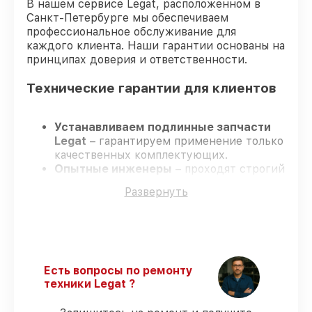
В нашем сервисе Legat, расположенном в
Санкт-Петербурге мы обеспечиваем
профессиональное обслуживание для
каждого клиента. Наши гарантии основаны на
принципах доверия и ответственности.
Технические гарантии для клиентов
Устанавливаем подлинные запчасти
Legat
– гарантируем применение только
качественных комплектующих.
Опытные инженеры
– проходят строгий
отбор, что гарантирует качество
Развернуть
выполняемых работ.
Заканчиваем ремонт в четко
оговоренные сроки
– ремонт
тепловизора Legat 3F54 Gen.2 без
задержек.
Официальная гарантия
– все работы и
Есть вопросы по ремонту
запчасти защищены сервисной
техники Legat ?
гарантией.