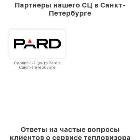
предоставляемых услуг. Наша цель — стать
Партнеры нашего СЦ в Санкт-
лучшим сервисным центром Legat в городе
Петербурге
Санкт-Петербурге, постоянно повышая
уровень доверия и лояльности наших
клиентов.
Сервисный центр Pard в
Санкт-Петербурге
Ответы на частые вопросы
клиентов о сервисе тепловизора