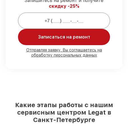
Запишитесь на ремонт и получите
скидку -25%
Мы гарантируем:
80%
заказов выполняем с возможностью
личного присутствия владельца
90%
деталей Legat готовы к установке в
Записаться на ремонт
Санкт-Петербурге, остальные поступают
оперативно
Отправляя заявку, Вы соглашаетесь на
Фирменные детали Legat и
обработку персональных данных
проверенные реплики
– с учётом любых
финансовых возможностей
85%
работ занимают до 2 часов, после
приёма тепловизора
Какие этапы работы с нашим
сервисным центром Legat в
Санкт-Петербурге