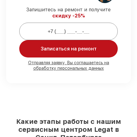
защищены официальной гарантией
Legat.
Запишитесь на ремонт и получите
скидку -25%
Мы гарантируем:
80%
заказов закрываем в присутствии
клиента
Записаться на ремонт
90%
запчастей Legat есть в наличии в
мастерской или на складе в Санкт-
Отправляя заявку, Вы соглашаетесь на
Петербурге, остальные доступны для
обработку персональных данных
срочного заказа
Оригинальные комплектующие Legat и
качественные аналоги
– для разного
бюджета
85%
ремонтов занимают до 2 часов, при
незамедлительном начале работ
Какие этапы работы с нашим
сервисным центром Legat в