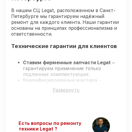
В нашем СЦ Legat, расположенном в Санкт-
Петербурге мы гарантируем надёжный
ремонт для каждого клиента. Наши гарантии
основаны на принципах профессионализма и
ответственности.
Технические гарантии для клиентов
Ставим фирменные запчасти Legat
–
гарантируем применение только
подлинных комплектующих.
Квалифицированные мастера
–
проходят постоянное обучение, что
Развернуть
гарантирует качество выполняемых
работ.
Всегда выполняем ремонт вовремя
–
ремонт тепловизора Legat 3F40 LRF
Gen.2 в оговоренные сроки.
Официальная гарантия
– все
Есть вопросы по ремонту
ремонтные услуги и комплектующие
техники Legat ?