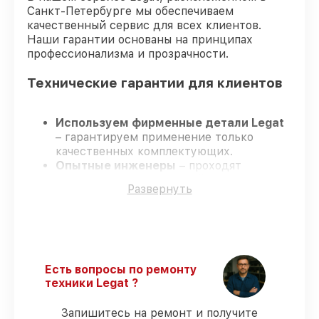
Санкт-Петербурге мы обеспечиваем
качественный сервис для всех клиентов.
Наши гарантии основаны на принципах
профессионализма и прозрачности.
Технические гарантии для клиентов
Используем фирменные детали Legat
– гарантируем применение только
качественных комплектующих.
Опытные инженеры
– проходят
жёсткий контроль знаний и навыков, что
Развернуть
подтверждает уровень их
профессионализма.
Всегда выполняем ремонт вовремя
–
ремонт тепловизора Legat 3F40 LRF
Gen.2 без задержек.
Официальная гарантия
– все все виды
Есть вопросы по ремонту
ремонта защищены официальной
техники Legat ?
гарантией Legat.
Запишитесь на ремонт и получите