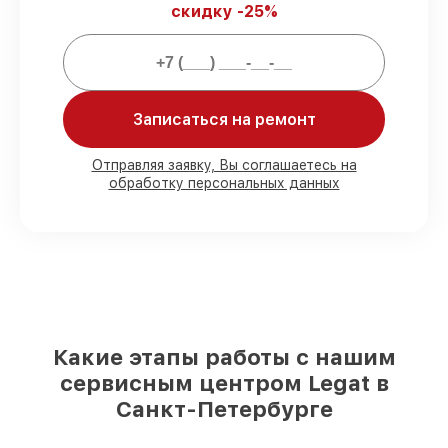
скидку -25%
Мы гарантируем:
80%
ремонтов выполняем с
возможностью личного присутствия
владельца
Записаться на ремонт
90%
запчастей Legat готовы к установке
в Санкт-Петербурге, остальные
Отправляя заявку, Вы соглашаетесь на
доступны для срочного заказа
обработку персональных данных
Оригинальные комплектующие Legat и
качественные аналоги
– для разного
бюджета
85%
починок выполняются в тот же день,
после приёма тепловизора
Какие этапы работы с нашим
сервисным центром Legat в
Санкт-Петербурге