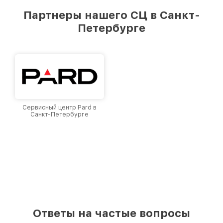
предоставляемых услуг. Наша цель — стать
Партнеры нашего СЦ в Санкт-
лучшим сервисным центром Legat в городе
Петербурге
Санкт-Петербурге, постоянно повышая
уровень доверия и лояльности наших
клиентов.
Сервисный центр Pard в
Санкт-Петербурге
Ответы на частые вопросы