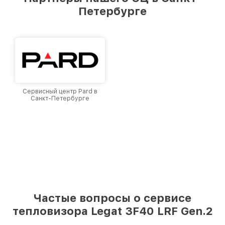
лучшим сервисным центром Legat в городе
Петербурге
Санкт-Петербурге, постоянно повышая
уровень доверия и лояльности наших
клиентов.
Сервисный центр Pard в
Санкт-Петербурге
Частые вопросы о сервисе
тепловизора Legat 3F40 LRF Gen.2