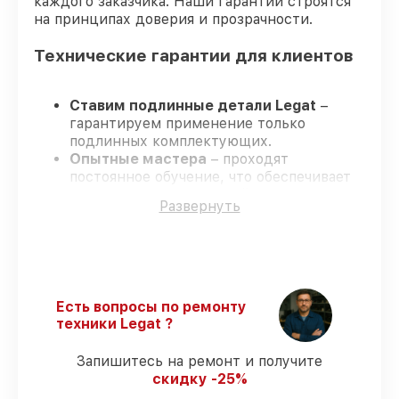
каждого заказчика. Наши гарантии строятся
на принципах доверия и прозрачности.
Технические гарантии для клиентов
Ставим подлинные детали Legat
–
гарантируем применение только
подлинных комплектующих.
Опытные мастера
– проходят
постоянное обучение, что обеспечивает
надёжную работу устройства после
Развернуть
ремонта.
Соблюдаем сроки ремонта
– ремонт
тепловизора Legat 3F40 LRF Gen.2 без
задержек.
Поддержка после ремонта
– все
ремонтные услуги и комплектующие
Есть вопросы по ремонту
защищены гарантийной поддержкой до
техники Legat ?
3 лет.
Запишитесь на ремонт и получите
скидку -25%
Мы гарантируем: