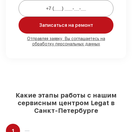
80%
ремонтов проводим в вашем
присутствии
90%
комплектующих Legat есть в
Записаться на ремонт
наличии в мастерской или на складе в
Санкт-Петербурге, остальные поступают
Отправляя заявку, Вы соглашаетесь на
оперативно
обработку персональных данных
Фирменные детали Legat и
проверенные реплики
– с учётом любых
финансовых возможностей
85%
ремонтов занимают до 2 часов, если
мастер приступает к ремонту сразу
Какие этапы работы с нашим
сервисным центром Legat в
Санкт-Петербурге
1