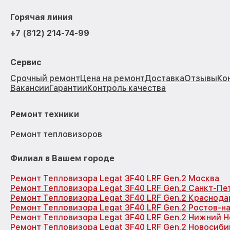
Горячая линия
+7 (812) 214-74-99
Сервис
Срочный ремонт
Цена на ремонт
Доставка
Отзывы
Ко
Вакансии
Гарантии
Контроль качества
Ремонт техники
Ремонт тепловизоров
Филиал в Вашем городе
Ремонт Тепловизора Legat 3F40 LRF Gen.2 Москва
Ремонт Тепловизора Legat 3F40 LRF Gen.2 Санкт-Пе
Ремонт Тепловизора Legat 3F40 LRF Gen.2 Краснода
Ремонт Тепловизора Legat 3F40 LRF Gen.2 Ростов-н
Ремонт Тепловизора Legat 3F40 LRF Gen.2 Нижний 
Ремонт Тепловизора Legat 3F40 LRF Gen.2 Новосиби