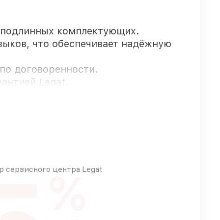
 подлинных комплектующих.
выков, что обеспечивает надёжную
 по договоренности.
антией Legat.
пают оперативно
бые запросы
 сервисного центра Legat
%