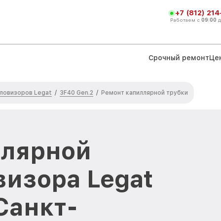
+7 (812) 21
Работаем с
09:00
Срочный ремонт
Це
ловизоров Legat
3F40 Gen.2
/
/
Ремонт капиллярной трубки
ллярной
визора Legat
Санкт-