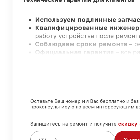
Используем подлинные запчас
Квалифицированные инжене
работу устройства после ремонт
Соблюдаем сроки ремонта
– р
Официальная гарантия
– все р
Мы гарантируем:
80%
ремонтов выполняем в прис
90%
деталей Legat имеются на с
Оставьте Ваш номер и я Вас бесплатно и без
проконсультирую по всем интересующим в
Оригинальные комплектующие
85%
ремонтов исполняются за 1–
Запишитесь на ремонт и получите
скидку 
Запис