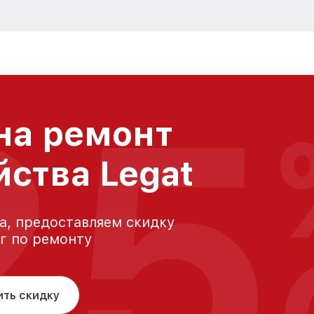
25
на ремонт
йства Legat
а, предоставляем скидку
уг по ремонту
ить скидку